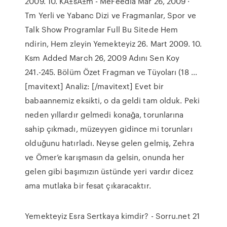
2009. 10. KÄ±sÄ±m - MeFeedia Mar 26, 2009 ·
Tm Yerli ve Yabanc Dizi ve Fragmanlar, Spor ve
Talk Show Programlar Full Bu Sitede Hem
ndirin, Hem zleyin Yemekteyiz 26. Mart 2009. 10.
Ksm Added March 26, 2009 Adını Sen Koy
241.-245. Bölüm Özet Fragman ve Tüyoları (18 ...
[mavitext] Analiz: [/mavitext] Evet bir
babaannemiz eksikti, o da geldi tam olduk. Peki
neden yıllardır gelmedi konağa, torunlarına
sahip çıkmadı, müzeyyen gidince mi torunları
olduğunu hatırladı. Neyse gelen gelmiş, Zehra
ve Ömer’e karışmasın da gelsin, onunda her
gelen gibi başımızın üstünde yeri vardır dicez
ama mutlaka bir fesat çıkaracaktır.
Yemekteyiz Esra Sertkaya kimdir? - Sorru.net 21