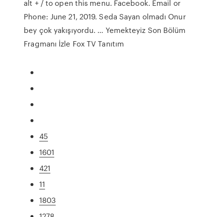
alt + / to open this menu. Facebook. Email or
Phone: June 21, 2019. Seda Sayan olmadı Onur
bey çok yakışıyordu. … Yemekteyiz Son Bölüm
Fragmanı İzle Fox TV Tanıtım
45
1601
421
11
1803
1278